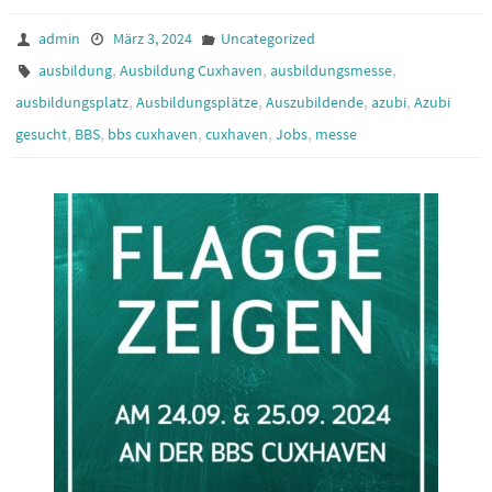
admin
März 3, 2024
Uncategorized
,
,
,
ausbildung
Ausbildung Cuxhaven
ausbildungsmesse
,
,
,
,
ausbildungsplatz
Ausbildungsplätze
Auszubildende
azubi
Azubi
,
,
,
,
,
gesucht
BBS
bbs cuxhaven
cuxhaven
Jobs
messe